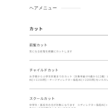
ヘアメニュー
カット
前髪カット
気になる前髪を綺麗にカットします
チャイルドカット
お子様から小学生卒業までのカット（対象年齢が4歳から12歳）
料(＋1100円)・チーフディレクター指名料(＋2200円)をいた
スクールカット
中学生・高校生の方が対象になります ※ディレクター指名料(＋1