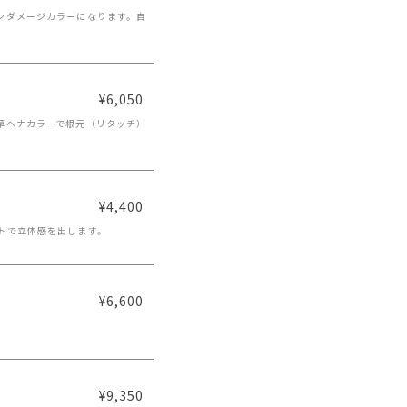
ンダメージカラーになります。自
¥6,050
草ヘナカラーで根元（リタッチ）
¥4,400
トで立体感を出します。
¥6,600
¥9,350