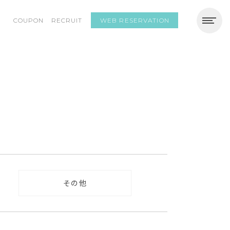
WEB RESERVATION
F
COUPON
RECRUIT
その他