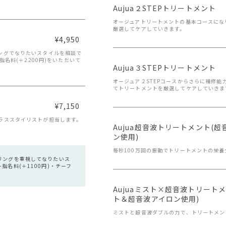
Aujua２STEPトリートメント
オージュアトリートメントの基本コースにな
厳選してケアしていきます。
¥4,950
ングでなりたいスタイルを相談で
指名料(＋2200円)をいただいて
Aujua３STEPトリートメント
オージュア２STEPコースからさらに補修
てトリートメントを厳選してケアしていきま
¥7,150
ラススタイリストが担当します。
Aujua超音波トリートメント(超
ン使用)
毎秒100万回の振動でトリートメントの栄
リングを重視してなりたいス
名料(＋1100円)・チーフ
Aujuaミスト×超音波トリート
ト＆超音波アイロン使用)
ミストと超音波ダブルの力で、トリートメン