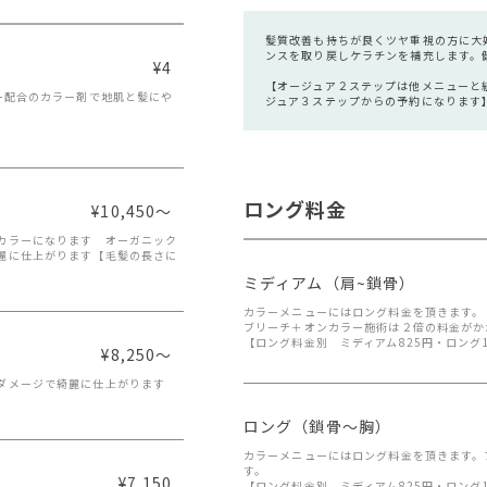
髪質改善も持ちが良くツヤ重視の方に大
ンスを取り戻しケラチンを補充します。
¥4
【オージュア２ステップは他メニューと
ー配合のカラー剤で地肌と髪にや
ジュア３ステップからの予約になります
ロング料金
¥10,450～
カラーになります オーガニック
麗に仕上がります【毛髪の長さに
ミディアム（肩~鎖骨）
カラーメニューにはロング料金を頂きます。
ブリーチ＋オンカラー施術は２倍の料金がか
【ロング料金別 ミディアム825円・ロング1
¥8,250～
ダメージで綺麗に仕上がります
ロング（鎖骨〜胸）
カラーメニューにはロング料金を頂きます。
す。
¥7,150
【ロング料金別 ミディアム825円・ロング1