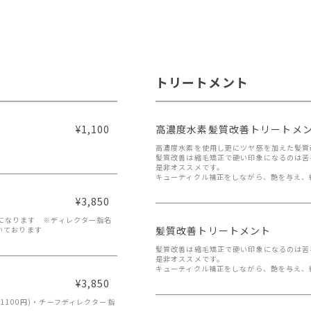
トリートメント
¥1,100
高濃度水素髪質改善トリートメ
高濃度水素を使用し更にツヤ感を加えた髪質
髪質改善は縮毛矯正で硬い印象になるのは苦
是非オススメです。
キューティクル補正をしながら、艶を与え、
¥3,850
になります ※ディレクター指名
髪質改善トリートメント
だいております
髪質改善は縮毛矯正で硬い印象になるのは苦
是非オススメです。
キューティクル補正をしながら、艶を与え、
¥3,850
100円)・チーフディレクター指