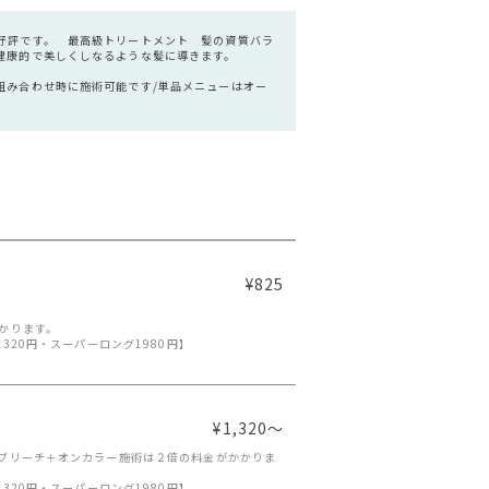
好評です。 最高級トリートメント 髪の資質バラ
健康的で美しくしなるような髪に導きます。
組み合わせ時に施術可能です/単品メニューはオー
】
¥825
かります。
320円・スーパーロング1980円】
¥1,320～
ブリーチ＋オンカラー施術は２倍の料金がかかりま
320円・スーパーロング1980円】