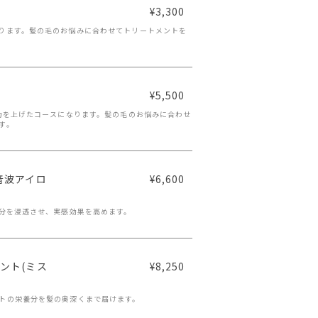
¥3,300
ります。髪の毛のお悩みに合わせてトリートメントを
¥5,500
能力を上げたコースになります。髪の毛のお悩みに合わせ
す。
音波アイロ
¥6,600
養分を浸透させ、実感効果を高めます。
メント(ミス
¥8,250
トの栄養分を髪の奥深くまで届けます。