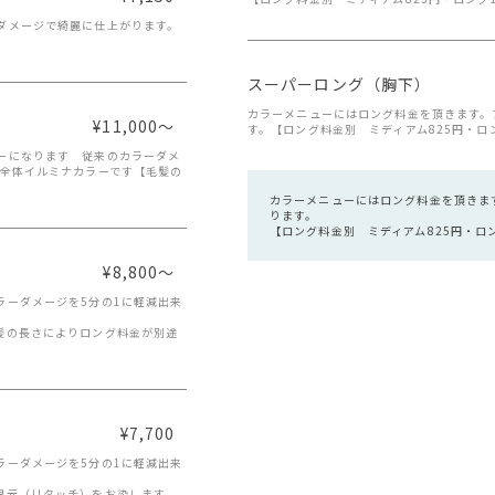
ダメージで綺麗に仕上がります。
スーパーロング（胸下）
カラーメニューにはロング料金を頂きます。
¥11,000～
す。【ロング料金別 ミディアム825円・ロン
ーになります 従来のカラーダメ
な全体イルミナカラーです【毛髪の
カラーメニューにはロング料金を頂きま
ります。
【ロング料金別 ミディアム825円・ロン
¥8,800～
ラーダメージを5分の1に軽減出来
髪の長さによりロング料金が別途
¥7,700
ラーダメージを5分の1に軽減出来
根元（リタッチ）をお染します。